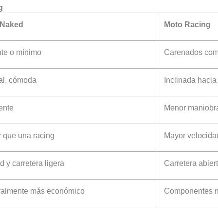
g
 Naked
Moto Racing
te o mínimo
Carenados com
cal, cómoda
Inclinada hacia
ente
Menor maniobrab
 que una racing
Mayor velocida
 y carretera ligera
Carretera abiert
almente más económico
Componentes m