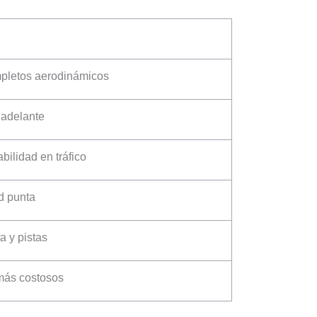
pletos aerodinámicos
 adelante
ilidad en tráfico
d punta
a y pistas
ás costosos