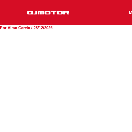
Ir
al
M
contenido
Por
Alma Garcia
/
28/12/2025