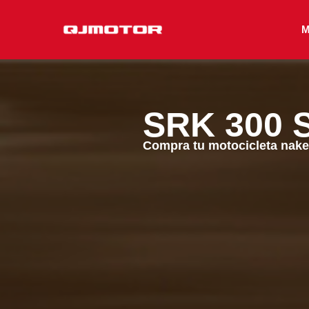
Ir
al
M
contenido
SRK 300 
Compra tu motocicleta nake