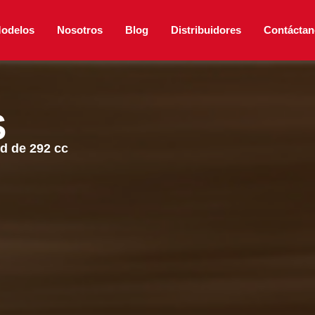
odelos
Nosotros
Blog
Distribuidores
Contáctan
S
d de 292 cc