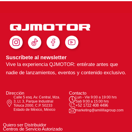
I
T
F
Y
n
i
a
o
s
k
c
u
Suscríbete al newsletter
t
T
e
t
Vive la experiencia QJMOTOR: entérate antes que
a
o
b
u
nadie de lanzamientos, eventos y contenido exclusivo.
g
k
o
b
r
o
e
a
k
Dirección
Contacto
m
Calle 5 esq. Av. Central, Mza.
Lun - Vie 9:00 a 19:00 hrs
3, Lt. 3, Parque Industrial
Sab 9:00 a 15:00 hrs
+52 1722 408 4496
Toluca 2000, C.P. 50233
Estado de México, México
marketing@amilillagroup.com
Quiero ser Distribuidor
Centros de Servicio Autorizado