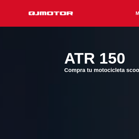
Ir
al
M
contenido
ATR 150
Compra tu motocicleta scoo