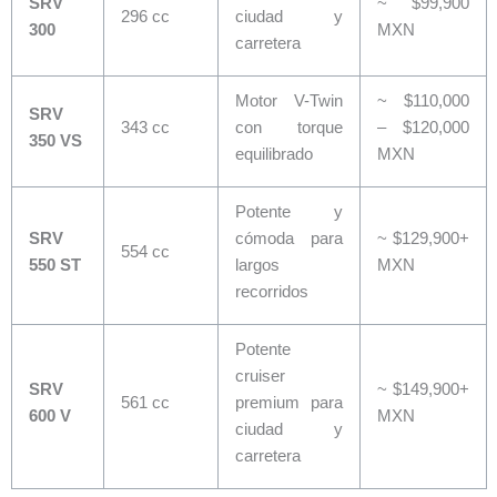
SRV
~ $99,900
296 cc
ciudad y
300
MXN
carretera
Motor V-Twin
~ $110,000
SRV
343 cc
con torque
– $120,000
350 VS
equilibrado
MXN
Potente y
SRV
cómoda para
~ $129,900+
554 cc
550 ST
largos
MXN
recorridos
Potente
cruiser
SRV
~ $149,900+
561 cc
premium para
600 V
MXN
ciudad y
carretera