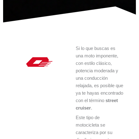
Si lo que buscas es
una moto imponente,
con estilo clásico,
potencia moderada y
una conducción
relajada, es posible que
ya te hayas encontrado
con el término
street
cruiser
.
Este tipo de
motocicleta se
caracteriza por su