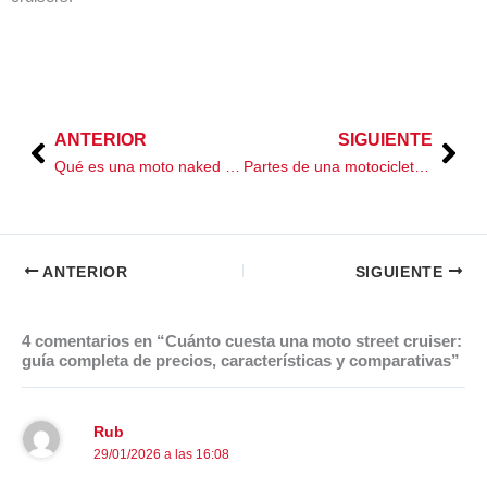
ANTERIOR
SIGUIENTE
Prev
Nex
Qué es una moto naked y qué características definen este tipo de motocicleta
Partes de una motocicleta: comienza a conocer más de ellas
ANTERIOR
SIGUIENTE
4 comentarios en “Cuánto cuesta una moto street cruiser:
guía completa de precios, características y comparativas”
Rub
29/01/2026 a las 16:08