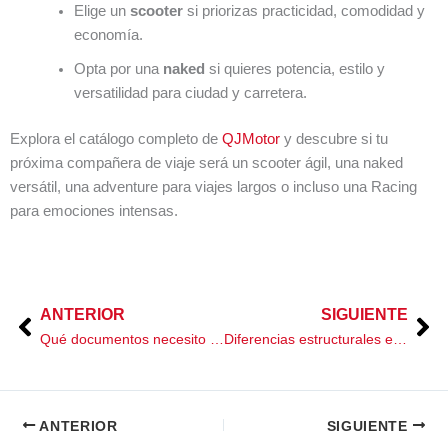
Elige un
scooter
si priorizas practicidad, comodidad y
economía.
Opta por una
naked
si quieres potencia, estilo y
versatilidad para ciudad y carretera.
Explora el catálogo completo de
QJMotor
y descubre si tu
próxima compañera de viaje será un scooter ágil, una naked
versátil, una adventure para viajes largos o incluso una Racing
para emociones intensas.
ANTERIOR
SIGUIENTE
Prev
Ne
Qué documentos necesito para comprar y circular una moto en México
Diferencias estructurales entre una cuatrimoto y una moto
ANTERIOR
SIGUIENTE