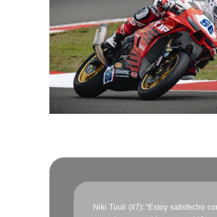
Niki Tuuli (#7): “Estoy satisfecho 