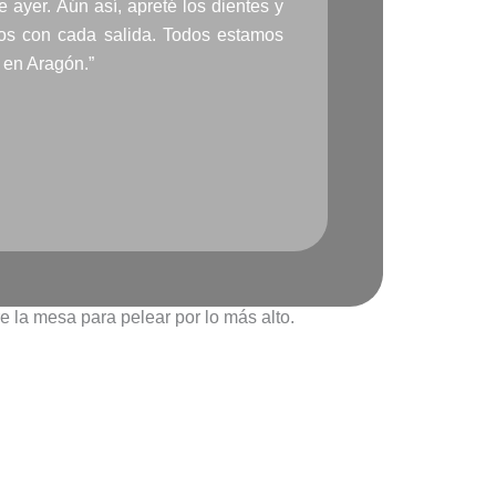
ayer. Aún así, apreté los dientes y
os con cada salida. Todos estamos
 en Aragón.”
e la mesa para pelear por lo más alto.
SIGUIENTE
Next