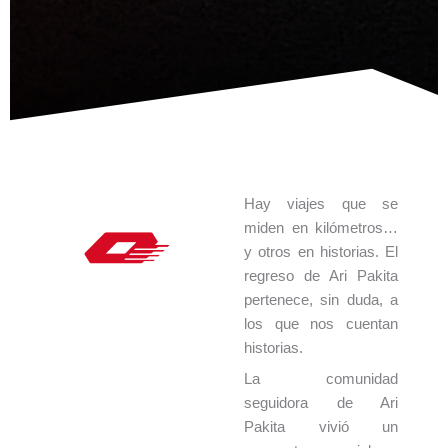
Hay viajes que se
miden en kilómetros…
y otros en historias. El
regreso de Ari Pakita
pertenece, sin duda, a
los
que nos cuentan
historias.
La comunidad
seguidora de Ari
Pakita
vivió un