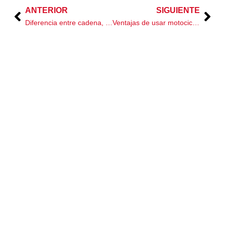
ANTERIOR
SIGUIENTE
Prev
Nex
Diferencia entre cadena, banda y cardán en motocicletas
Ventajas de usar motocicleta frente al automóvil
ANTERIOR
SIGUIENTE
Dejar un comentario
Tu dirección de correo electrónico no será publicada.
Los
campos obligatorios están marcados con
*
Escribe
aquí...