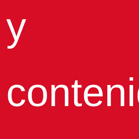
y
conten