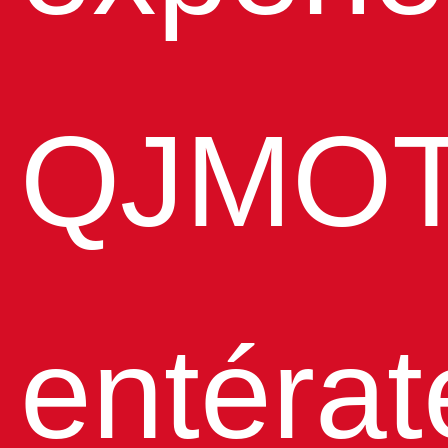
QJMOT
entérat