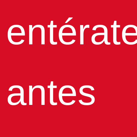
entérat
antes