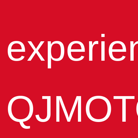
experie
QJMOT