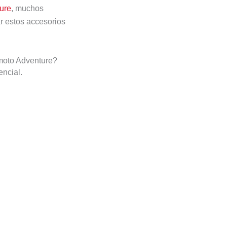
ure
, muchos
r estos accesorios
moto Adventure?
ncial.