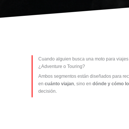
Cuando alguien busca una moto para viajes 
¿Adventure o Touring?
Ambos segmentos están diseñados para recorr
en
cuánto viajan
, sino en
dónde y cómo l
decisión.