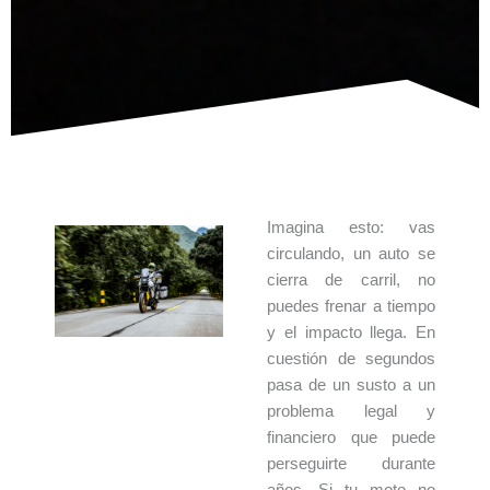
Imagina esto: vas
circulando, un auto se
cierra de carril, no
puedes frenar a tiempo
y el impacto llega. En
cuestión de segundos
pasa de un susto a un
problema legal y
financiero que puede
perseguirte durante
años. Si tu moto no