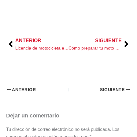
ANTERIOR
SIGUIENTE
Prev
Nex
Licencia de motocicleta en CDMX y otros estados: requisitos y trámites 2026
Cómo preparar tu moto para la temporada de lluvias en México
ANTERIOR
SIGUIENTE
Dejar un comentario
Tu dirección de correo electrónico no será publicada.
Los
campos obligatorios están marcados con
*