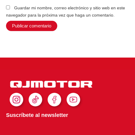
Guardar mi nombre, correo electrónico y sitio web en este
navegador para la próxima vez que haga un comentario.
I
T
F
Y
n
i
a
o
s
k
c
u
Suscríbete al newsletter
t
T
e
t
a
o
b
u
g
k
o
b