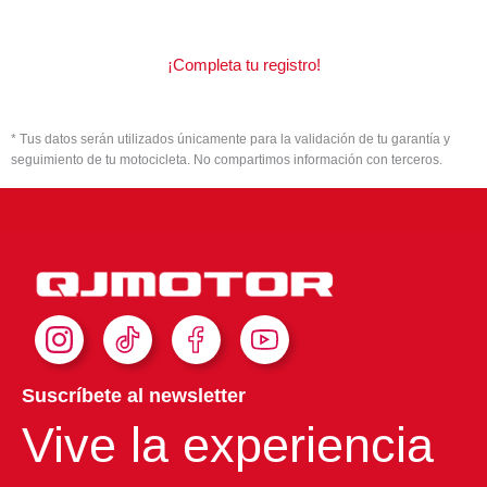
¡Completa tu registro!
* Tus datos serán utilizados únicamente para la validación de tu garantía y
seguimiento de tu motocicleta. No compartimos información con terceros.
I
T
F
Y
n
i
a
o
s
k
c
u
Suscríbete al newsletter
t
T
e
t
Vive la experiencia
a
o
b
u
g
k
o
b