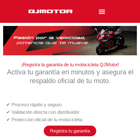
Ir
al
contenido
¡Registra la garantía de tu motocicleta QJMotor!
Activa tu garantía en minutos y asegura el
respaldo oficial de tu moto.
✔ Proceso rápido y seguro
✔ Validación directa con distribuidor
✔ Protección oficial de tu motocicleta
Registra tu garantía