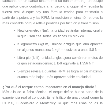
fabricante en un banco dinamométrico (dinamómetro), un equipo
que aplica carga controlada a la rueda o al cigüeñal y registra la
fuerza real. Aunque hay una fórmula teórica para estimarlo a
partir de la potencia y las RPM, la medición en dinamómetro es la
más confiable porque refleja pérdidas por fricción y transmisión.
Newton-metro (Nm): la unidad estándar internacional y
la que usan casi todas las fichas en México.
Kilográmetro (kgf·m): unidad antigua que aún aparece
en algunos manuales; 1 kgf·m equivale a unos 9.8 Nm.
Libra-pie (lb-ft): unidad anglosajona común en motos de
origen estadounidense; 1 lb-ft equivale a 1.356 Nm.
Siempre revisa a cuántas RPM se logra el par máximo:
cuanto más bajas, más aprovechable en ciudad.
¿Por qué el torque es tan importante en el manejo diario?
Más allá de la ficha técnica, el torque define buena parte de la
experiencia real al conducir. En el tráfico de una ciudad como la
CDMX, Guadalajara o Monterrey, lo que más usas no es la