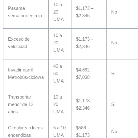
10 a
Pasarse
$1,173 –
20
No
semáforo en rojo
$2,346
UMA
10 a
Exceso de
$1,173 –
20
No
velocidad
$2,346
UMA
40 a
Invadir carril
$4,692 –
60
Sí
Metrobús/ciclovía
$7,038
UMA
Transportar
10 a
$1,173 –
menor de 12
20
Sí
$2,346
años
UMA
Circular sin luces
5 a 10
$586 –
No
encendidas
UMA
$1,173