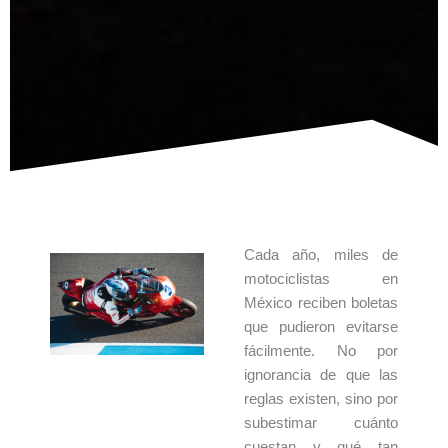
Cada año, miles de
motociclistas en
México reciben boletas
que pudieron evitarse
fácilmente. No por
ignorancia de que las
reglas existen, sino por
subestimar cuánto
cuestan y qué tan