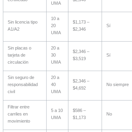
UMA
10 a
Sin licencia tipo
$1,173 –
20
Sí
A1/A2
$2,346
UMA
Sin placas o
20 a
$2,346 –
tarjeta de
30
Sí
$3,519
circulación
UMA
Sin seguro de
20 a
$2,346 –
responsabilidad
40
No siempre
$4,692
civil
UMA
Filtrar entre
5 a 10
$586 –
carriles en
No
UMA
$1,173
movimiento