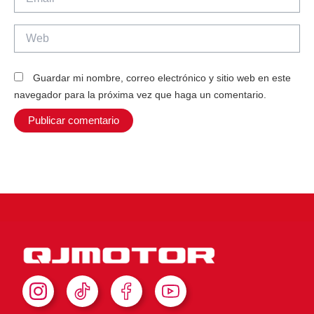
Web
Guardar mi nombre, correo electrónico y sitio web en este
navegador para la próxima vez que haga un comentario.
I
T
F
Y
n
i
a
o