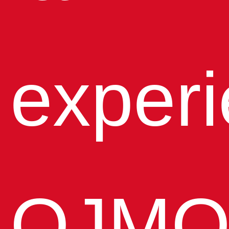
experi
QJMO