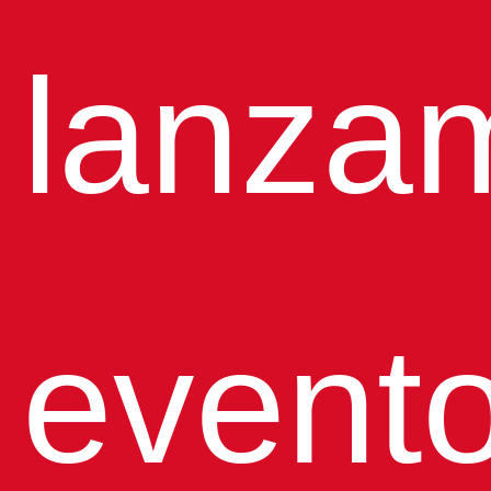
lanzam
event