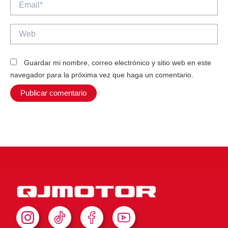
Web
Guardar mi nombre, correo electrónico y sitio web en este
navegador para la próxima vez que haga un comentario.
I
T
F
Y
n
i
a
o