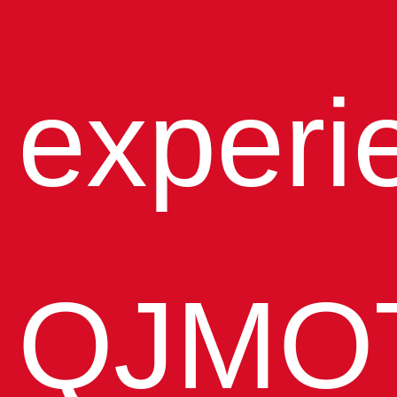
experi
QJMO