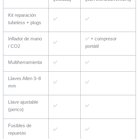
Kit reparación
✅
✅
tubeless + plugs
Inflador de mano
✅ + compresor
✅
/ CO2
portátil
Multiherramienta
✅
✅
Llaves Allen 3–8
✅
✅
mm
Llave ajustable
✅
✅
(perico)
Fusibles de
✅
✅
repuesto