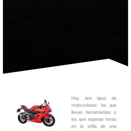
Hay dos tipos de
motociclistas: los que
llevan herramientas y
los que esperan horas
en la orilla de una