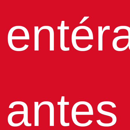
entér
antes