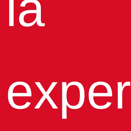
la
exper