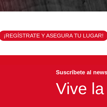
¡REGÍSTRATE Y ASEGURA TU LUGAR!
Suscríbete al news
Vive la