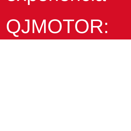
QJMOTOR:
entérate
antes que
nadie de